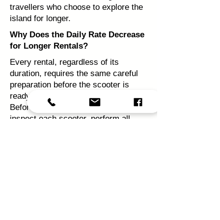
travellers who choose to explore the
island for longer.
Why Does the Daily Rate Decrease
for Longer Rentals?
Every rental, regardless of its
duration, requires the same careful
preparation before the scooter is
ready for its next rider.
Before every rental, we carefully
inspect each scooter, perform all
necessary safety checks, clean and
prepare it to our standards, and
ensure it is ready for the road.
Every helmet is thoroughly cleaned
and disinfected using professional
steam-cleaning equipment and
specialised helmet care products to
provide maximum comfort and