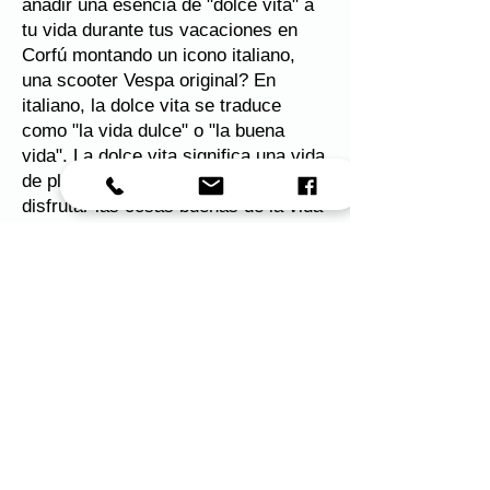
añadir una esencia de "dolce vita" a
tu vida durante tus vacaciones en
Corfú montando un icono italiano,
una scooter Vespa original? En
italiano, la dolce vita se traduce
como "la vida dulce" o "la buena
vida". La dolce vita significa una vida
de placer y lujo simple. Se trata de
disfrutar las cosas buenas de la vida
y disfrutar de las cosas que amas.
2018, 2019, 2020, 2021, 2022, 2023 Clasificado como
N.º1 de 31 Actividades al aire libre en Ciudad de