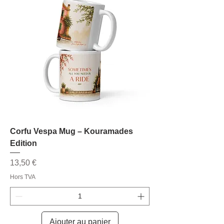
Corfu Vespa Mug – Kouramades
Edition
Prix
13,50 €
Hors TVA
Ajouter au panier