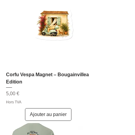
Corfu Vespa Magnet – Bougainvillea
Edition
Prix
5,00 €
Hors TVA
Ajouter au panier