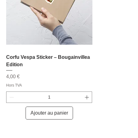
Corfu Vespa Sticker – Bougainvillea
Edition
Prix
4,00 €
Hors TVA
Ajouter au panier