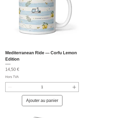
Mediterranean Ride — Corfu Lemon
Edition
Prix
14,50 €
Hors TVA
Ajouter au panier