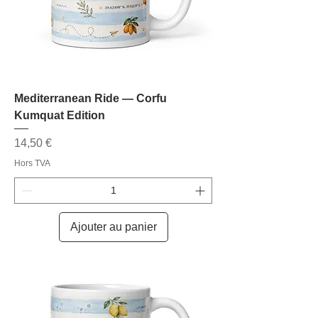
Mediterranean Ride — Corfu
Kumquat Edition
Prix
14,50 €
Hors TVA
Ajouter au panier