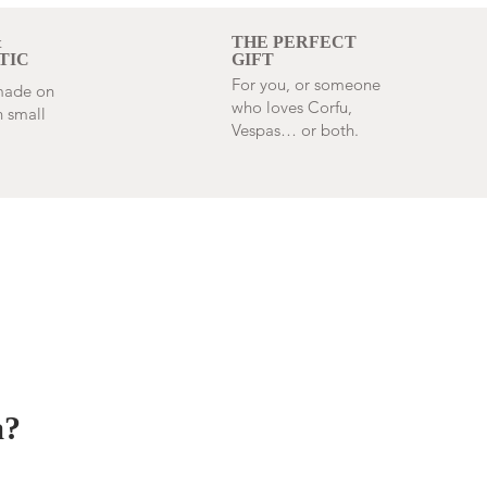
&
THE PERFECT
TIC
GIFT
For you, or someone
 made on
who loves Corfu,
 small
Vespas… or both.
a?