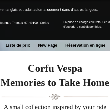
ine en anglais et traduit automatiquement dans d'autres langues.
La prise en charge et le retour en
Ioannou Theotoki 67, 49100 , Corfou
d'ouverture sont disponibles.
Liste de prix
New Page
Réservation en ligne
Corfu Vespa
Μemories to Take Home
A small collection inspired by your ride