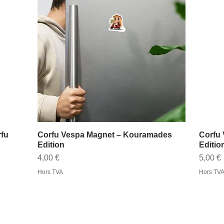
rfu
Corfu Vespa Magnet – Kouramades
Aperçu rapide
Corfu 
Edition
Editio
Prix
Prix
4,00 €
5,00 €
Hors TVA
Hors TV