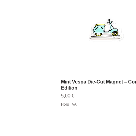
Mint Vespa Die-Cut Magnet – Co
Aperçu rapide
Edition
Prix
5,00 €
Hors TVA