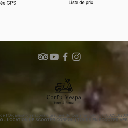
Liste de prix
idée GPS
 de l'Organisation nationale grecque du tourisme (GNTO) : 0829E820
TO - LOCATION DE SCOOTER CORFOU | TOURS EN SCOOTER VE