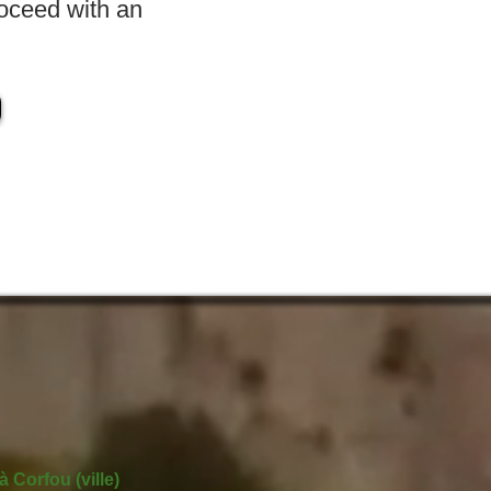
roceed with an
à Corfou (ville)