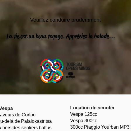
Veuillez conduire prudemment
La vie est un beau voyage. Appréciez la balade...
Location de scooter
 Vespa
Vespa 125cc
saveurs de Corfou
Vespa 300cc
u-delà de Palaiokastritsa
300cc Piaggio Yourban MP3
x hors des sentiers battus