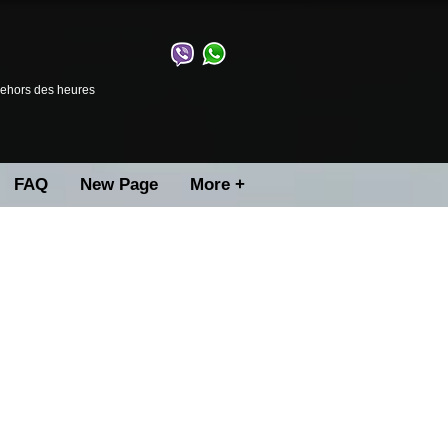
 dehors des heures
FAQ
New Page
More +